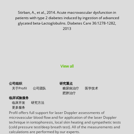
Stirban, A., et al., 2014. Acute macrovascular dysfunction in
patients with type 2 diabetes induced by ingestion of advanced
glycated beta-Lactoglobulins. Diabetes Care 36:1278-1282,
2013
View all
公司组织
研究重点
关于Profil
公司团队
糖尿病治疗
医学技术
肥胖治疗
临床试验服务
临床开发
研究方法
更多服务
Profil offers full support for laser Doppler assessments of
microvascular blood flow and for application of the laser Doppler
technique in iontophoresis, local skin heating and sympathetic tests
(cold pressure test/deep breath test). All of the measurements and
calculations are performed by our experts.